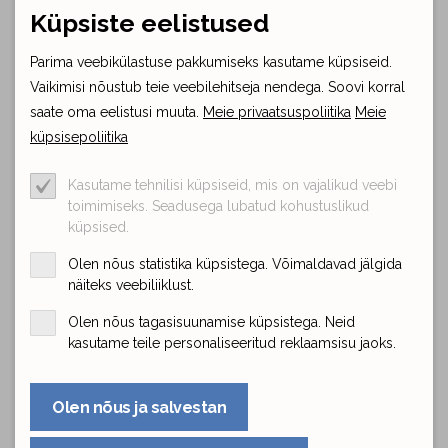
Arveldame eraldi.
Küpsiste eelistused
"Meie Mängumaa peole"
Valitud peopakett ootab teid
Parima veebikülastuse pakkumiseks kasutame küpsiseid.
enne pidu peoruumi köögis, mille saate ise mugavalt ja
Vaikimisi nõustub teie veebilehitseja nendega. Soovi korral
kiiresti üles seada. Peolõpus palume asetada mustad
saate oma eelistusi muuta.
Meie privaatsuspoliitika
Meie
nõud nõudepesumasina ja muud mittepestavad asjad
kokku panna.
küpsisepoliitika
"Ise järgi tulemine"
Rendiaeg algab rendipäeva
hommikul kl 10:00 ja lõppeb hiljemalt rendipäeva järgsel
Kasutame tehnilisi küpsiseid, mis on vajalikud veebi
toimimiseks. Seadusega lubatud kohustuslikud
hommikul kl 09:00. Renditooted väljastame E-P kell
küpsised.
10:00 või saame kokkuleppel pakkuda ka teisi aegu.
Kui rendid majast välja "Ise järgi tulemise puhul", siis
Olen nõus statistika küpsistega. Võimaldavad jälgida
kirjuta lisainfosse juurde: ISIKUKOOD, AADRESS ja kui
näiteks veebiliiklust.
rendipaketileTULEB JÄRGI RENTNIKU POOLT VOLITATUD
ISIK, SIIS TEMA EES-JA PEREKONNANIMI. Vormistame
Olen nõus tagasisuunamise küpsistega. Neid
kasutame teile personaliseeritud reklaamsisu jaoks.
rendilepingu.
"Meie Mängumaa transport"
transpordi hind ühel
suunal on 1.5€/km ( nt. toomine peopaika või
Olen nõus ja salvestan
järeletulemine peopaika). Kui soovite edasi-tagasi
transporti, siis on hinnaks 3€/km. Rendipunkt asub