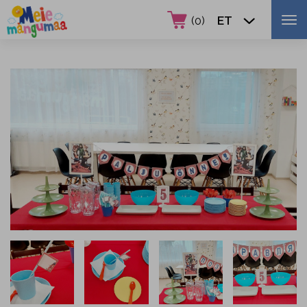

ET
(
0
)