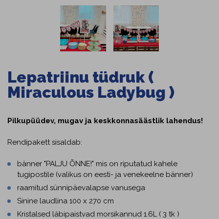
Lepatriinu tüdruk (
Miraculous Ladybug )
Pilkupüüdev, mugav ja keskkonnasäästlik lahendus!
Rendipakett sisaldab:
bänner "PALJU ÕNNE!" mis on riputatud kahele
tugipostile (valikus on eesti- ja venekeelne bänner)
raamitud sünnipäevalapse vanusega
Sinine laudlina 100 x 270 cm
Kristalsed läbipaistvad morsikannud 1.6L ( 3 tk )