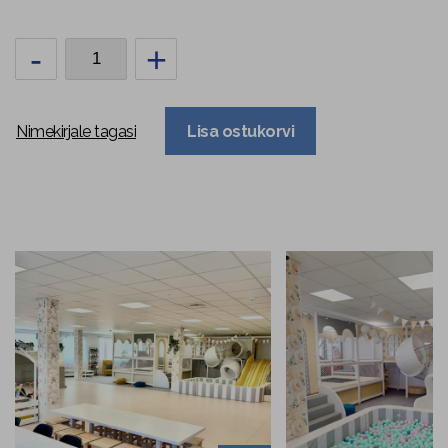
-
+
Nimekirjale tagasi
Lisa ostukorvi