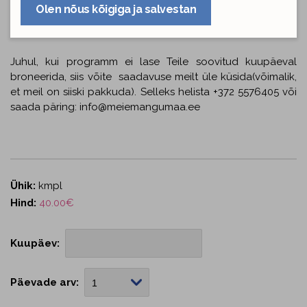
aadressil Meistri 22 (Haabersti linnaosa). Transpordi
Olen nõus kõigiga ja salvestan
teenusele väljastame soovi korral eraldi arve.
Juhul, kui programm ei lase Teile soovitud kuupäeval
broneerida, siis võite saadavuse meilt üle küsida(võimalik,
et meil on siiski pakkuda). Selleks helista +372 5576405 või
saada päring: info@meiemangumaa.ee
Ühik:
kmpl
Hind:
40.00€
Kuupäev:
Päevade arv: