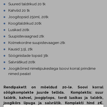
Suured taldrikud 20 tk
Kahvlid 20 tk
Joogitopsid 250ml, 20tk
Koogitaldrikud 20tk
Lusikad 20tk
Suupistevaagnad 2tk
Kolmekordne suupistevaagen 2tk
Kausid 3,5l, 2tk
Söögiriistade topsid 3tk
Salvrätikud 20tk
Joogikõrred nimelipukestega (soovi korral prindime
nimed peale)
Rendipakett on mõeldud 20-le. Soovi korral
söögikomplekte juurde tellida. Komplektis: suur
taldrik, kahvel, joogiptops, tordi lusikas ja taldrik,
joogikõrs lipuga ja salvrätik. Komplekti hind 2€.