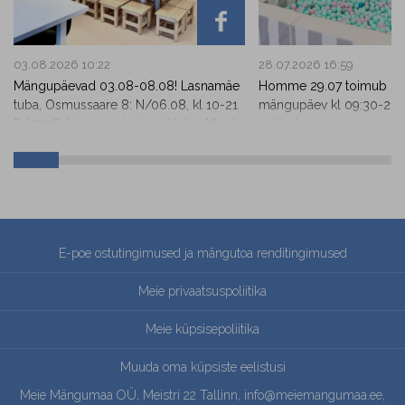
03.08.2026 10:22
28.07.2026 16:59
Mängupäevad 03.08-08.08! Lasnamäe
Homme 29.07 toimub Haa
tuba, Osmussaare 8: N/06.08, kl 10-21
mängupäev kl 09:30-21:00
R/07.08, kl 10-21 Haabesrti tuba, Meistri
müügil www.meiemangu
22: T/04.08, kl 09:30-16:00 K/05.08, kl
09:30-16:00 N/06.08, kl 09:30-16:00
R/07.08, kl 09:30-21:00 L/08.08, kl
09:30-21:00 Päevapiletid müügil
kodulehel www.meiemangumaa.ee
E-poe ostutingimused ja mängutoa renditingimused
Meie privaatsuspoliitika
Meie küpsisepoliitika
Muuda oma küpsiste eelistusi
Meie Mängumaa OÜ, Meistri 22 Tallinn,
info@meiemangumaa.ee
,