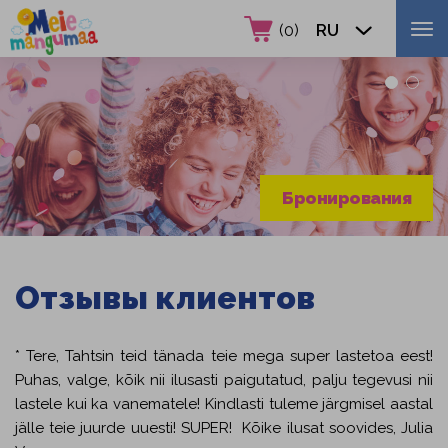

RU
(
0
)
Бронирования
Отзывы клиентов
* Tere, Tahtsin teid tänada teie mega super lastetoa eest!
Puhas, valge, kõik nii ilusasti paigutatud, palju tegevusi nii
lastele kui ka vanematele! Kindlasti tuleme järgmisel aastal
jälle teie juurde uuesti! SUPER! Kõike ilusat soovides, Julia